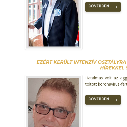
BŐVEBBEN ...
EZÉRT KERÜLT INTENZÍV OSZTÁLYRA
HÍREKKEL 
Hatalmas volt az agg
töltött koronavírus-fer
BŐVEBBEN ...