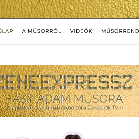
ŐLAP
A MŰSORRÓL
VIDEÓK
MŰSORREND