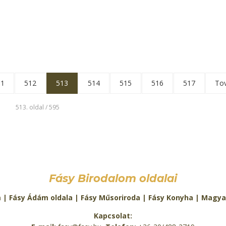
11
512
513
514
515
516
517
To
513. oldal / 595
Fásy Birodalom oldalai
m
|
Fásy Ádám oldala
|
Fásy Műsoriroda
|
Fásy Konyha
|
Magya
Kapcsolat: