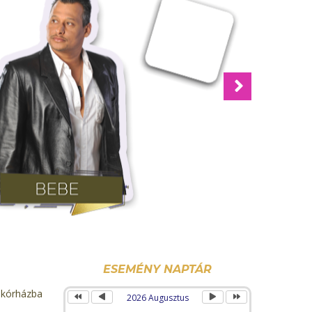
Next
Előző
Előző
Következő
Következő
év
hónap
hónap
év
ESEMÉNY NAPTÁR
 kórházba
2026 Augusztus