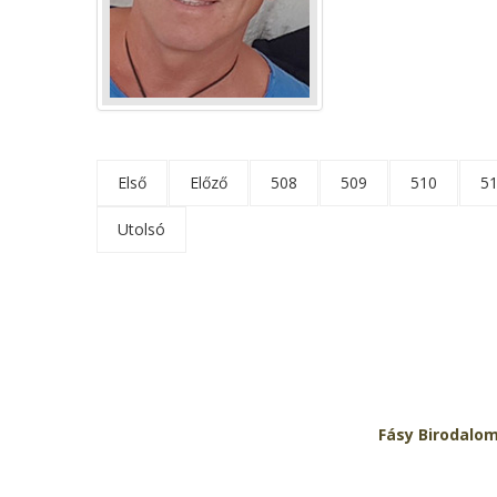
Első
Előző
508
509
510
5
Utolsó
Fásy Birodalo