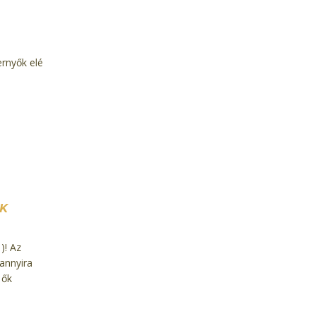
rnyők elé
EK
)! Az
annyira
 ők