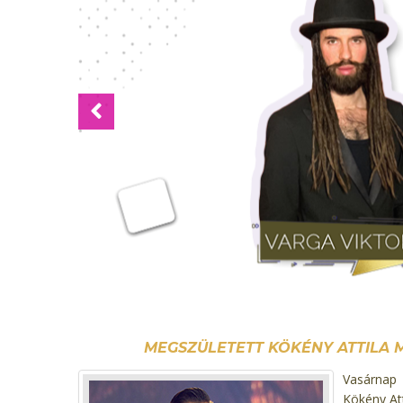
Previous
MEGSZÜLETETT KÖKÉNY ATTILA M
Vasárnap 
Kökény Att