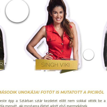
ÁSODIK UNOKÁJA! FOTÓT IS MUTATOTT A PICIRŐL
este épp a Sztárban sztár kezdetet előtt nem sokkal vitték be a
ila menyét, aki mostanra életet adott első gyermekének.