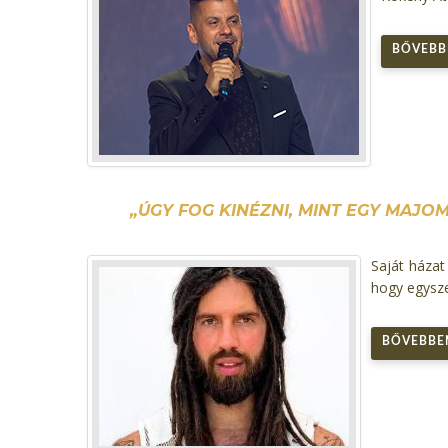
BŐVEBBE
„ÚGY FOG KINÉZNI, MINT EGY MAJO
Saját házat
hogy egysze
BŐVEBBEN