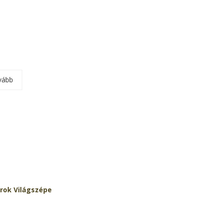
vább
rok Világszépe