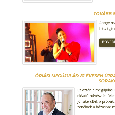
TOVÁBB 
Ahogy má
hétvégén 
BŐVEBB
ÓRIÁSI MEGÚJULÁS: 81 ÉVESEN ÚJ
SORAK
Ez aztán a megújulás:
előadóművész és felesé
jól sikerültek a próbá
zenélnek a házaspár m