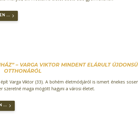
N ...
MHÁZ” – VARGA VIKTOR MINDENT ELÁRULT ÚJDONSÜ
OTTHONÁRÓL
 épít Varga Viktor (33). A bohém életmódjáról is ismert énekes sosem
r szeretné maga mögött hagyni a városi életet.
 ...