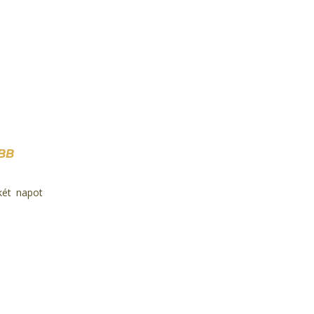
BB
két napot