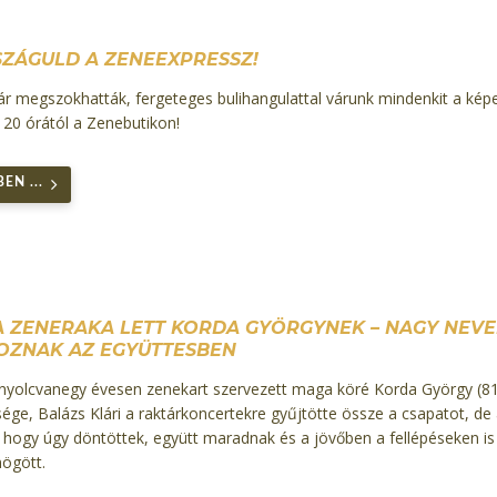
SZÁGULD A ZENEEXPRESSZ!
r megszokhatták, fergeteges bulihangulattal várunk mindenkit a képe
20 órától a Zenebutikon!
EN ...
RA ZENERAKA LETT KORDA GYÖRGYNEK – NAGY NEV
OZNAK AZ EGYÜTTESBEN
 nyolcvanegy évesen zenekart szervezett maga köré Korda György (81
ge, Balázs Klári a raktárkoncertekre gyűjtötte össze a csapatot, de 
k, hogy úgy döntöttek, együtt maradnak és a jövőben a fellépéseken is
ögött.