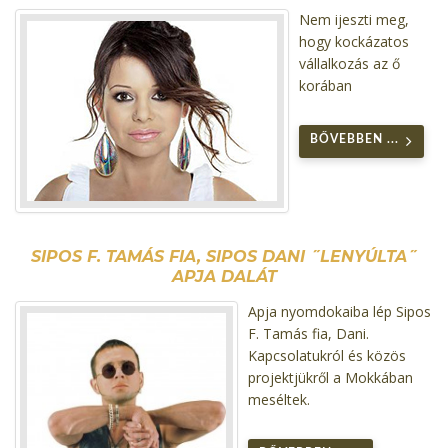
Nem ijeszti meg,
hogy kockázatos
vállalkozás az ő
korában
BŐVEBBEN ...
SIPOS F. TAMÁS FIA, SIPOS DANI ˝LENYÚLTA˝
APJA DALÁT
Apja nyomdokaiba lép Sipos
F. Tamás fia, Dani.
Kapcsolatukról és közös
projektjükről a Mokkában
meséltek.