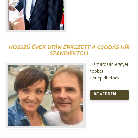
HOSSZÚ ÉVEK UTÁN ÉRKEZETT A CSODÁS HÍR
SZANDIÉKTÓL!
Hamarosan eggyel
többet
ünnepelhetnek.
BŐVEBBEN ...