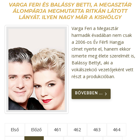
VARGA FERI ÉS BALÁSSY BETTI, A MEGASZTÁR
ÁLOMPÁRJA MEGMUTATTA RITKÁN LÁTOTT
LÁNYÁT. ILYEN NAGY MÁR A KISHÖLGY
Varga Feri a Megasztár
harmadik évadában nem csak
a 2006-os Év Férfi Hangja
címet nyerte el, hanem ekkor
ismerte meg élete szerelmét is,
Balássy Bettyt, aki a
vokálszekció vezetőjeként vett
részt a produkcióban.
BŐVEBBEN ...
Első
Előző
461
462
463
464