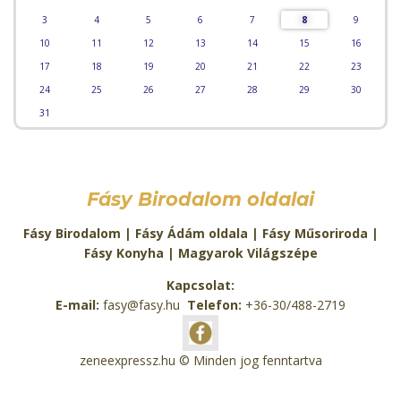
3
4
5
6
7
8
9
10
11
12
13
14
15
16
17
18
19
20
21
22
23
24
25
26
27
28
29
30
31
Fásy Birodalom oldalai
Fásy Birodalom
|
Fásy Ádám oldala
|
Fásy Műsoriroda
|
Fásy Konyha
|
Magyarok Világszépe
Kapcsolat:
E-mail:
fasy@fasy.hu
Telefon:
+36-30/488-2719
zeneexpressz.hu
© Minden jog fenntartva