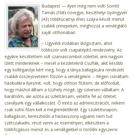
Budapest — Ilyen még nem volt! Somló
Tamás (†68) özvegye, Keszthelyi Gyöngyvér
(43) többtucatnyi éhes szájra készít menüt
családi ünnepeken, méghozzá a vendéglátó
saját otthonában.
– Ügyvédi irodában dolgoztam, ahol
többször volt csapatépítő rendezvény. Az
egyikre készítettem sült szarvascombot sólettel, ami nagyon
ízlett mindenkinek – mesél a kezdetekről Csuflák, akit később
egy kolléganője kért meg, hogy a lánya ballagására rendezett
családi összejövetelen főzzön a vendégekre. – Régen csináltam
házibulikra ilyesmit, volt, hogy otthon főztem, de előfordult,
hogy máshol álltam a tűzhely mögé, így szívesen vállaltam. A
barátnőm, aki azóta az üzlettársam, vetette fel az ötletet:
csináljunk egy vállalkozást. Ő intézi az adminisztrációt, nekem
csak sütni-főzni kell a megrendelőknél. Egy születésnapon,
ballagáson, keresztelőn a háziasszony ugyanis nem tud
szétszakadni, részt venni az eseményen, elkészíteni a
többfogásos menüt és a vendégekkel is törődni egyszerre.