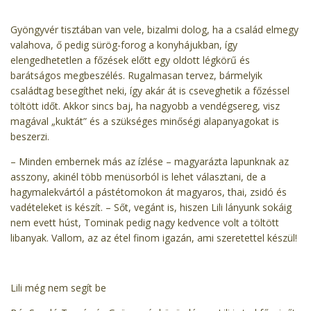
Gyöngyvér tisztában van vele, bizalmi dolog, ha a család elmegy
valahova, ő pedig sürög-forog a konyhájukban, így
elengedhetetlen a főzések előtt egy oldott légkörű és
barátságos megbeszélés. Rugalmasan tervez, bármelyik
családtag besegíthet neki, így akár át is cseveghetik a főzéssel
töltött időt. Akkor sincs baj, ha nagyobb a vendégsereg, visz
magával „kuktát” és a szükséges minőségi alapanyagokat is
beszerzi.
– Minden embernek más az ízlése – magyarázta lapunknak az
asszony, akinél több menüsorból is lehet választani, de a
hagymalekvártól a pástétomokon át magyaros, thai, zsidó és
vadételeket is készít. – Sőt, vegánt is, hiszen Lili lányunk sokáig
nem evett húst, Tominak pedig nagy kedvence volt a töltött
libanyak. Vallom, az az étel finom igazán, ami szeretettel készül!
Lili még nem segít be