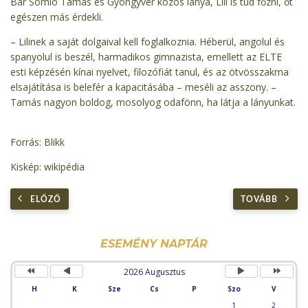
Bár Somló Tamás és Gyöngyvér közös lánya, Lili is tud főzni, őt
egészen más érdekli.
– Lilinek a saját dolgaival kell foglalkoznia. Héberül, angolul és
spanyolul is beszél, harmadikos gimnazista, emellett az ELTE
esti képzésén kínai nyelvet, filozófiát tanul, és az ötvösszakma
elsajátítása is belefér a kapacitásába – meséli az asszony. –
Tamás nagyon boldog, mosolyog odafönn, ha látja a lányunkat.
Forrás: Blikk
Kiskép: wikipédia
ELŐZŐ
TOVÁBB
Előző
Előző
Következő
Követke
év
hónap
hónap
év
ESEMÉNY NAPTÁR
2026 Augusztus
H
K
Sze
Cs
P
Szo
V
1
2