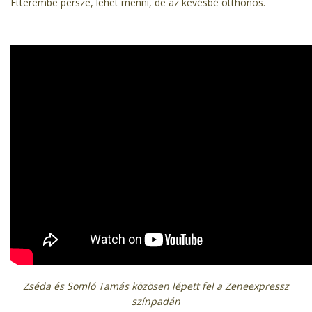
Étterembe persze, lehet menni, de az kevésbé otthonos.
Zséda és Somló Tamás közösen lépett fel a Zeneexpressz
színpadán