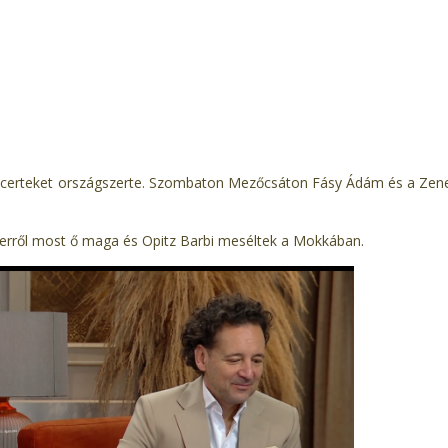
ncerteket országszerte. Szombaton Mezőcsáton Fásy Ádám és a Zen
, erről most ő maga és Opitz Barbi meséltek a Mokkában.