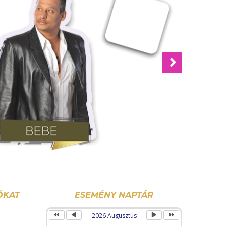
Next
Előző
Előző
Következő
Következő
év
hónap
hónap
év
ÓKAT
ESEMÉNY NAPTÁR
2026 Augusztus