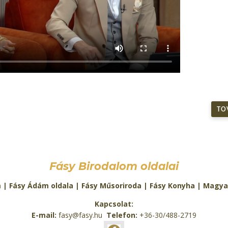
TO
Fásy Birodalom oldalai
m
|
Fásy Ádám oldala
|
Fásy Műsoriroda
|
Fásy Konyha
|
Magya
Kapcsolat:
E-mail:
fasy@fasy.hu
Telefon:
+36-30/488-2719