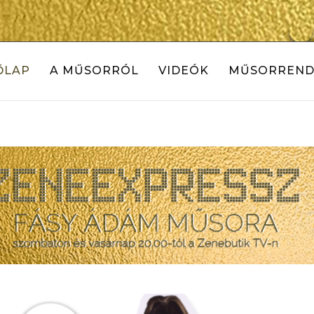
ŐLAP
A MŰSORRÓL
VIDEÓK
MŰSORREND