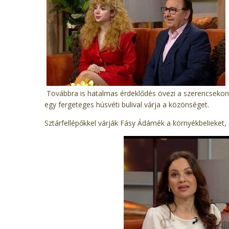
Továbbra is hatalmas érdeklődés övezi a szerencseko
egy fergeteges húsvéti bulival várja a közönséget.
Sztárfellépőkkel várják Fásy Ádámék a környékbelieket