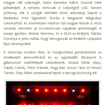
magyar nők szépségét, külön kiemelve Gábor Zsazsát mint
példaképet. A verseny nemcsak a szépségről szól, hanem
jótékony célt is szolgál: kétmillió forint adományt kapott a
Madarász Imre Egyesített Óvoda a Magyarok Világszépe
szervezettől. Az eseményen határon túli magyar lányok is részt
vesznek, kiemelve az összetartozás napjának jelentőségét. A
tavalyi győztes, Molnár Ramóna, és a 2023-as királynő, Nánási
Dorottya is jelen voltak, hogy támogassák az elsőként színpadra
lépő versenyzőket.
A show-ban modern fény- és hangtechnika gondoskodott az
emelkedett atmoszféráról és az egyedülálló látványról. A
gálaműsort sztárfellépők színesítették, köztük Nótár Mary,
Takáts Tamás, Peter Srámek, Nagy Adri, Kocsis Tibor és Hevesi
Tamás. Fásy Ádám zenekarával lépett a karcagi közönség elé.