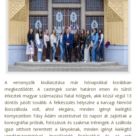
A versenyzők kiválasztása már hónapokkal korábban
megkezdődött. A castingek során határon innen és túlról
érkeztek magyar származású fiatal hölgyek, akik közül végül 13
döntős jutott tovább. A felkészülés helyszíne a karcagi Nimród
Bioszálloda volt, ahol elegáns, minden igényt kielégítő
környezetben Fásy Ádám vezetésével tíz napon át zajlottak a
koreográfiai próbák, fotózások és szakmai tréningek. A szálloda
igazi otthont teremtett a lányoknak, minden igényt kielégítő
vendégszeretetével, ínycsiklandó fogásokkal és az esti