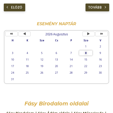
ELŐZŐ
TOVÁBB
Előző
Előző
Következő
Követke
év
hónap
hónap
év
ESEMÉNY NAPTÁR
2026 Augusztus
H
K
Sze
Cs
P
Szo
V
1
2
3
4
5
6
7
8
9
10
11
12
13
14
15
16
17
18
19
20
21
22
23
24
25
26
27
28
29
30
31
Fásy Birodalom oldalai