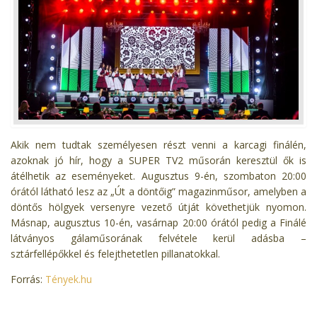
Akik nem tudtak személyesen részt venni a karcagi finálén,
azoknak jó hír, hogy a SUPER TV2 műsorán keresztül ők is
átélhetik az eseményeket. Augusztus 9-én, szombaton 20:00
órától látható lesz az „Út a döntőig” magazinműsor, amelyben a
döntős hölgyek versenyre vezető útját követhetjük nyomon.
Másnap, augusztus 10-én, vasárnap 20:00 órától pedig a Finálé
látványos gálaműsorának felvétele kerül adásba –
sztárfellépőkkel és felejthetetlen pillanatokkal.
Forrás:
Tények.hu