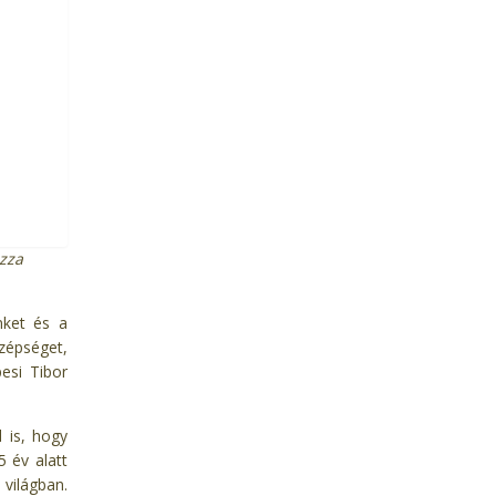
zza
nket és a
zépséget,
esi Tibor
 is, hogy
 év alatt
 világban.