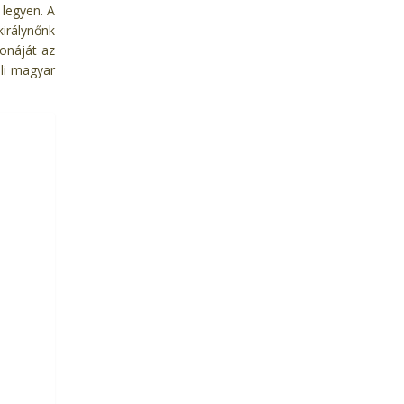
 legyen. A
irálynőnk
onáját az
li magyar