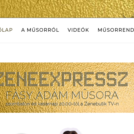
ŐLAP
A MŰSORRÓL
VIDEÓK
MŰSORREND