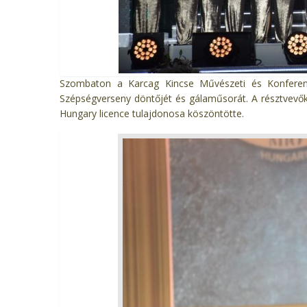
Szombaton a Karcag Kincse Művészeti és Konferen
Szépségverseny döntőjét és gálaműsorát. A résztvevő
Hungary licence tulajdonosa köszöntötte.