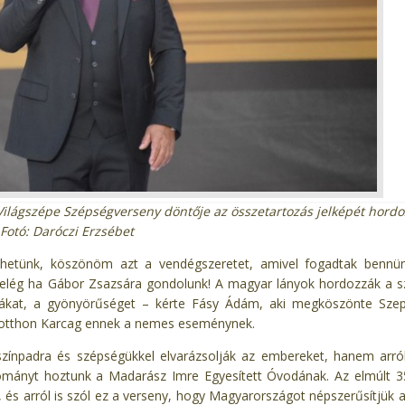
lágszépe Szépségverseny döntője az összetartozás jelképét hordo
Fotó: Daróczi Erzsébet
ehetünk, köszönöm azt a vendégszeretet, amivel fogadtak bennü
, elég ha Gábor Zsazsára gondolunk! A magyar lányok hordozzák a s
ákat, a gyönyörűséget – kérte Fásy Ádám, aki megköszönte Szep
 otthon Karcag ennek a nemes eseménynek.
zínpadra és szépségükkel elvarázsolják az embereket, hanem arról
adományt hoztunk a Madarász Imre Egyesített Óvodának. Az elmúlt 35
s arról is szól ez a verseny, hogy Magyarországot népszerűsítjük a