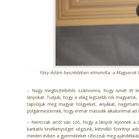
Fásy Ádám beszédében elmondta: a Magyarok Vi
– Nagy megtiszteltetés számomra, hogy ismét itt l
lányokat. Tudjuk, hogy a világ legszebb női magyarok
tapsoljuk meg magyar hölgyeket, anyákat, nagymam
polgármesternek, hogy immár második alkalommal ad
– Nemcsak arról van szó, hogy a lányok kijönnek a s
karitatív tevékenységet végzünk, kétmillió forintnyi 
minden évben a gyermekeket célozzuk meg ajándékkal, é