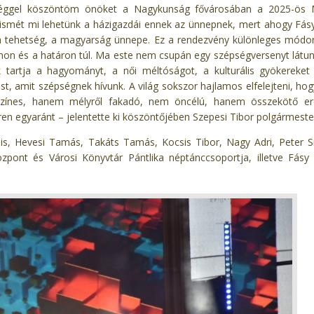
éggel köszöntöm önöket a Nagykunság fővárosában a 2025-ös 
 ismét mi lehetünk a házigazdái ennek az ünnepnek, mert ahogy Fás
, a tehetség, a magyarság ünnepe. Ez a rendezvény különleges módo
thon és a határon túl. Ma este nem csupán egy szépségversenyt látu
ek tartja a hagyományt, a női méltóságot, a kulturális gyökereket
, amit szépségnek hívunk. A világ sokszor hajlamos elfelejteni, hog
zínes, hanem mélyről fakadó, nem öncélú, hanem összekötő ere
en egyaránt – jelentette ki köszöntőjében Szepesi Tibor polgármeste
olis, Hevesi Tamás, Takáts Tamás, Kocsis Tibor, Nagy Adri, Peter 
pont és Városi Könyvtár Pántlika néptánccsoportja, illetve Fás