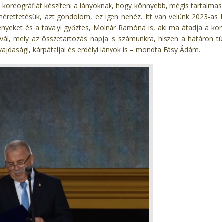
koreográfiát készíteni a lányoknak, hogy könnyebb, mégis tartalmas
rettetésük, azt gondolom, ez igen nehéz. Itt van velünk 2023-as k
nyeket és a tavalyi győztes, Molnár Ramóna is, aki ma átadja a kor
vál, mely az összetartozás napja is számunkra, hiszen a határon tú
 vajdasági, kárpátaljai és erdélyi lányok is – mondta Fásy Ádám.