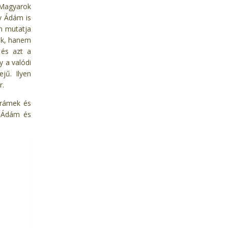
Magyarok
y Ádám is
n mutatja
nk, hanem
 és azt a
y a valódi
jű. Ilyen
r.
Srámek és
y Ádám és