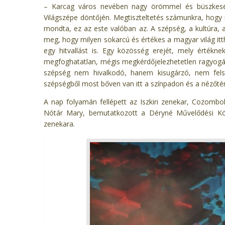
– Karcag város nevében nagy örömmel és büszkes
Világszépe döntőjén. Megtiszteltetés számunkra, hogy
mondta, ez az este valóban az. A szépség, a kultúra
meg, hogy milyen sokarcú és értékes a magyar világ it
egy hitvallást is. Egy közösség erejét, mely értékn
megfoghatatlan, mégis megkérdőjelezhetetlen ragyogást
szépség nem hivalkodó, hanem kisugárzó, nem fels
szépségből most bőven van itt a színpadon és a nézőtér
A nap folyamán fellépett az Iszkiri zenekar, Cozomb
Nótár Mary, bemutatkozott a Déryné Művelődési Köz
zenekara.