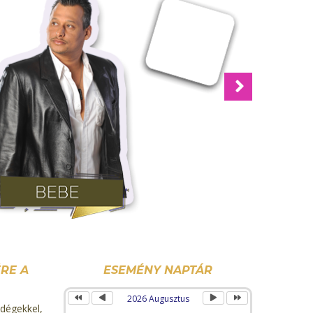
Next
Előző
Előző
Következő
Következő
év
hónap
hónap
év
RE A
ESEMÉNY NAPTÁR
2026 Augusztus
égekkel,