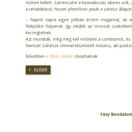
műteni kellett. Szerencsére a beavatkozás sikeres volt, 
a rehabilitáció, hiszen jelentősen javult a színész állapot
– Napról napra egyre jobban érzem magamat, de ah
felépülési folyamat. így inkább az orvosok szakvélem
kecsegtetnek.
Azt mondták, még meg kell erősíteni a combizmot, és 
Nemzet Színésze címmel kitüntetett művész, aki pontosa
Bővebben
a Blikk oldalán
olvashatnak
ELŐZŐ
Fásy Birodalo