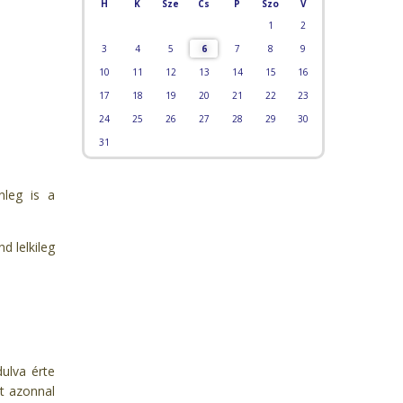
H
K
Sze
Cs
P
Szo
V
1
2
3
4
5
6
7
8
9
10
11
12
13
14
15
16
17
18
19
20
21
22
23
24
25
26
27
28
29
30
31
nleg is a
d lelkileg
ulva érte
it azonnal