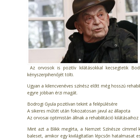
Az orvosok is pozitív kilátásokkal kecsegtetik Bod
kényszerpihenőjét tölti.
Ugyan a kilencvenéves színész előtt még hosszú rehabilit
egyre jobban érzi magát.
Bodrogi Gyula pozitívan tekint a felépülésére
A sikeres műtét után fokozatosan javul az állapota
Az orvosai optimistán állnak a rehabilitáció kilátásaihoz
Mint azt a Blikk megírta, a Nemzet Színésze címmel 
baleset, amikor egy kivilágítatlan lépcsőn hatalmasat