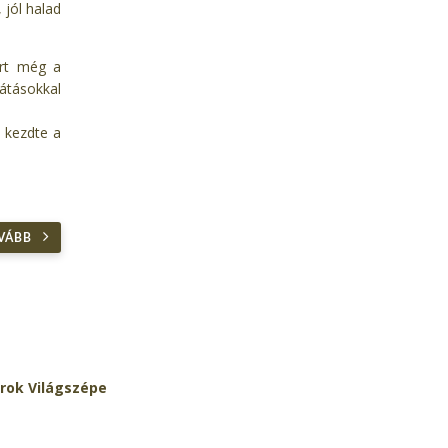
 jól halad
art még a
átásokkal
 kezdte a
VÁBB
rok Világszépe