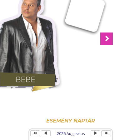
Next
Előző
Előző
Következő
Következő
év
hónap
hónap
év
ESEMÉNY NAPTÁR
2026 Augusztus