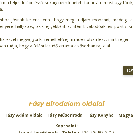
ám a teljes felépülésről sokáig nem lehetett tudni, ám most úgy tűnik,
a.
hoz jósnak kellene lenni, hogy meg tudjam mondani, meddig t
ényére hallgatok, akik egyébként szintén bizakodóak és pozitív kil
ha ezzel megvagyunk, remélhetőleg minden olyan lesz, mint régen –
n tudja, hogy a felépülés időtartama elsősorban rajta áll.
TO
Fásy Birodalom oldalai
m
|
Fásy Ádám oldala
|
Fásy Műsoriroda
|
Fásy Konyha
|
Magya
Kapcsolat:
E-mail:
fasy@fasy.hu
Telefon:
+36-30/488-2719