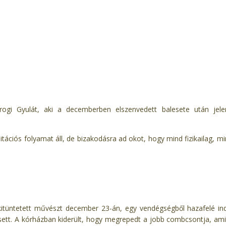
rogi Gyulát, aki a decemberben elszenvedett balesete után jele
ációs folyamat áll, de bizakodásra ad okot, hogy mind fizikailag, min
kitüntetett művészt december 23-án, egy vendégségből hazafelé ind
 esett. A kórházban kiderült, hogy megrepedt a jobb combcsontja, am