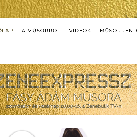
ŐLAP
A MŰSORRÓL
VIDEÓK
MŰSORREND