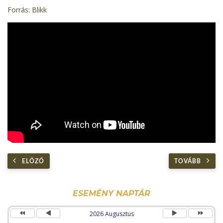
Forrás: Blikk
ELŐZŐ
TOVÁBB
Előző
Előző
Következő
Követke
év
hónap
hónap
év
ESEMÉNY NAPTÁR
2026 Augusztus