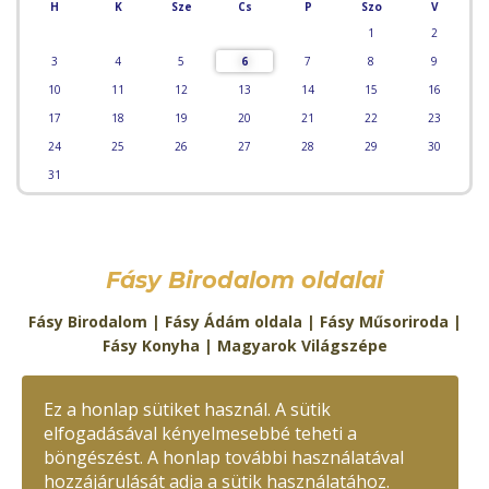
H
K
Sze
Cs
P
Szo
V
1
2
3
4
5
6
7
8
9
10
11
12
13
14
15
16
17
18
19
20
21
22
23
24
25
26
27
28
29
30
31
Fásy Birodalom oldalai
Fásy Birodalom
|
Fásy Ádám oldala
|
Fásy Műsoriroda
|
Fásy Konyha
|
Magyarok Világszépe
Kapcsolat:
Ez a honlap sütiket használ. A sütik
E-mail:
fasy@fasy.hu
Telefon:
+36-30/488-2719
elfogadásával kényelmesebbé teheti a
böngészést. A honlap további használatával
zeneexpressz.hu
© Minden jog fenntartva
hozzájárulását adja a sütik használatához.