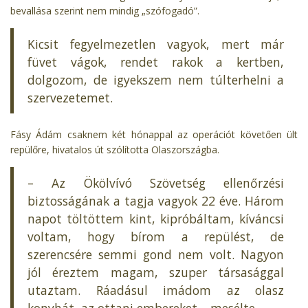
bevallása szerint nem mindig „szófogadó”.
Kicsit fegyelmezetlen vagyok, mert már
füvet vágok, rendet rakok a kertben,
dolgozom, de igyekszem nem túlterhelni a
szervezetemet.
Fásy Ádám csaknem két hónappal az operációt követően ült
repülőre, hivatalos út szólította Olaszországba.
– Az Ökölvívó Szövetség ellenőrzési
biztosságának a tagja vagyok 22 éve. Három
napot töltöttem kint, kipróbáltam, kíváncsi
voltam, hogy bírom a repülést, de
szerencsére semmi gond nem volt. Nagyon
jól éreztem magam, szuper társasággal
utaztam. Ráadásul imádom az olasz
konyhát, az ottani embereket – mesélte.