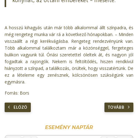
A hosszú kihagyás után már több alkalommal állt színpadra, és
még rengeteg munka vár rá a következő hónapokban. – Minden
visszaállt a régi kerékvágásba. Rengeteg rendezvényünk van.
Több alkalommal találkoztam már a közönséggel, fergeteges
bulikon vagyunk túl. Óriási szeretettel öleltek át, és nagyon jól
fogadtak a rajongók. Nekem is feltöltődés, hiszen rendkívül
hiányzott a színpad, a találkozás, örültek, hogy visszatértünk. De
ez a lételeme egy zenésznek, kölcsönösen szükségünk van
egymásra.
Forrás: Bors
ELŐZŐ
TOVÁBB
Előző
Előző
Következő
Követke
év
hónap
hónap
év
ESEMÉNY NAPTÁR