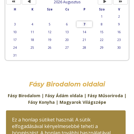
2026 Augusztus
H
K
Sze
Cs
P
Szo
V
1
2
3
4
5
6
7
8
9
10
11
12
13
14
15
16
17
18
19
20
21
22
23
24
25
26
27
28
29
30
31
Fásy Birodalom oldalai
Fásy Birodalom
|
Fásy Ádám oldala
|
Fásy Műsoriroda
|
Fásy Konyha
|
Magyarok Világszépe
Kapcsolat:
Ez a honlap sütiket használ. A sütik
E-mail:
fasy@fasy.hu
Telefon:
+36-30/488-2719
elfogadásával kényelmesebbé teheti a
böngészést. A honlap további használatával