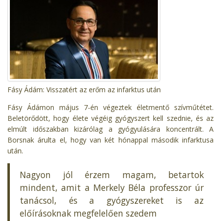
Fásy Ádám: Visszatért az erőm az infarktus után
Fásy Ádámon május 7-én végeztek életmentő szívműtétet.
Beletörődött, hogy élete végéig gyógyszert kell szednie, és az
elmúlt időszakban kizárólag a gyógyulására koncentrált. A
Borsnak árulta el, hogy van két hónappal második infarktusa
után.
Nagyon jól érzem magam, betartok
mindent, amit a Merkely Béla professzor úr
tanácsol, és a gyógyszereket is az
előírásoknak megfelelően szedem