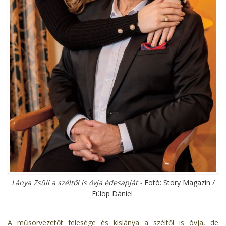
Lánya Zsüli a széltől is óvja édesapját -
Fotó: Story Magazin /
Fülöp Dániel
A műsorvezetőt felesége és kislánya a széltől is óvja, de