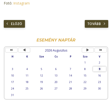
Fotó:
Instagram
ELŐZŐ
TOVÁBB
Előző
Előző
Következő
Követke
év
hónap
hónap
év
ESEMÉNY NAPTÁR
2026 Augusztus
H
K
Sze
Cs
P
Szo
V
1
2
3
4
5
6
7
8
9
10
11
12
13
14
15
16
17
18
19
20
21
22
23
24
25
26
27
28
29
30
31