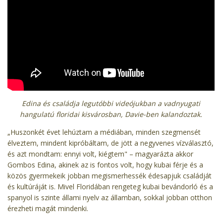
Edina és családja legutóbbi videójukban a vadnyugati
hangulatú floridai kisvárosban, Davie-ben kalandoztak.
„Huszonkét évet lehúztam a médiában, minden szegmensét
élveztem, mindent kipróbáltam, de jött a negyvenes vízválasztó,
és azt mondtam: ennyi volt, kiégtem" – magyarázta akkor
Gombos Edina, akinek az is fontos volt, hogy kubai férje és a
közös gyermekeik jobban megismerhessék édesapjuk családját
és kultúráját is. Mivel Floridában rengeteg kubai bevándorló és a
spanyol is szinte állami nyelv az államban, sokkal jobban otthon
érezheti magát mindenki.