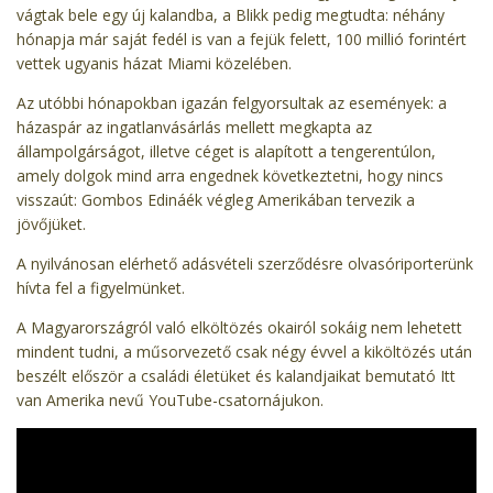
vágtak bele egy új kalandba, a Blikk pedig megtudta: néhány
hónapja már saját fedél is van a fejük felett, 100 millió forintért
vettek ugyanis házat Miami közelében.
Az utóbbi hónapokban igazán felgyorsultak az események: a
házaspár az ingatlanvásárlás mellett megkapta az
állampolgárságot, illetve céget is alapított a tengerentúlon,
amely dolgok mind arra engednek következtetni, hogy nincs
visszaút: Gombos Edináék végleg Amerikában tervezik a
jövőjüket.
A nyilvánosan elérhető adásvételi szerződésre olvasóriporterünk
hívta fel a figyelmünket.
A Magyarországról való elköltözés okairól sokáig nem lehetett
mindent tudni, a műsorvezető csak négy évvel a kiköltözés után
beszélt először a családi életüket és kalandjaikat bemutató Itt
van Amerika nevű YouTube-csatornájukon.