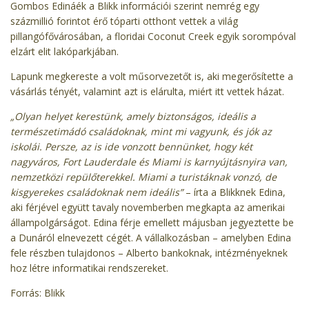
Gombos Edináék a Blikk információi szerint nemrég egy
százmillió forintot érő tóparti otthont vettek a világ
pillangófővárosában, a floridai Coconut Creek egyik sorompóval
elzárt elit lakóparkjában.
Lapunk megkereste a volt műsorvezetőt is, aki megerősítette a
vásárlás tényét, valamint azt is elárulta, miért itt vettek házat.
„Olyan helyet kerestünk, amely biztonságos, ideális a
természetimádó családoknak, mint mi vagyunk, és jók az
iskolái. Persze, az is ide vonzott bennünket, hogy két
nagyváros, Fort Lauderdale és Miami is karnyújtásnyira van,
nemzetközi repülőterekkel. Miami a turistáknak vonzó, de
kisgyerekes családoknak nem ideális”
– írta a Blikknek Edina,
aki férjével együtt tavaly novemberben megkapta az amerikai
állampolgárságot.
Edina férje emellett májusban jegyeztette be
a Dunáról elnevezett cégét.
A vállalkozásban – amelyben Edina
fele részben tulajdonos – Alberto bankoknak, intézményeknek
hoz létre informatikai rendszereket.
Forrás: Blikk